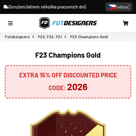
Doručení během několika pracovních dnů
Čeština
Nabídku
Ko
Futdesigners
F23, F22, F21
F23 Champions Gold
F23 Champions Gold
EXTRA 15% OFF DISCOUNTED PRICE
2026
CODE: