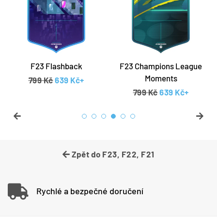
F23 Flashback
F23 Champions League
Moments
a
Běžná cena
799 Kč
Prodejní cena
639 Kč+
Běžná cena
799 Kč
Prodejní cena
639 Kč+
Zpět do F23, F22, F21
Rychlé a bezpečné doručení