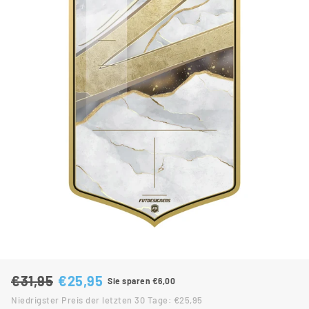
€31,95
€25,95
Sie sparen €6,00
Normaler Preis
Sonderpreis
Niedrigster Preis der letzten 30 Tage: €25,95