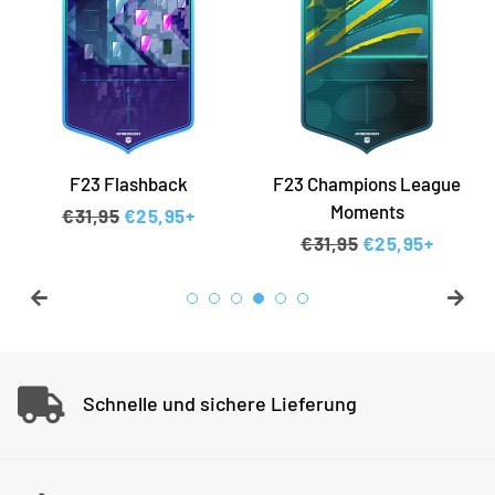
F23 Flashback
F23 Champions League
Moments
Normaler Preis
€31,95
Sonderpreis
€25,95+
Normaler Preis
€31,95
Sonderpreis
€25,95+
Schnelle und sichere Lieferung