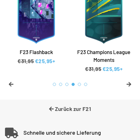
F23 Flashback
F23 Champions League
Moments
Normaler Preis
€31,95
Sonderpreis
€25,95+
Normaler Preis
€31,95
Sonderpreis
€25,95+
Zurück zur F21
Schnelle und sichere Lieferung