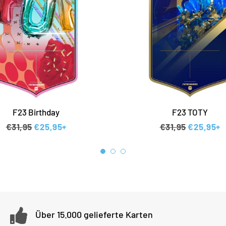
F23 Birthday
F23 TOTY
Normaler Preis
€31,95
Sonderpreis
€25,95+
Normaler Preis
€31,95
Sonderpr
€25,95+
Über 15.000 gelieferte Karten