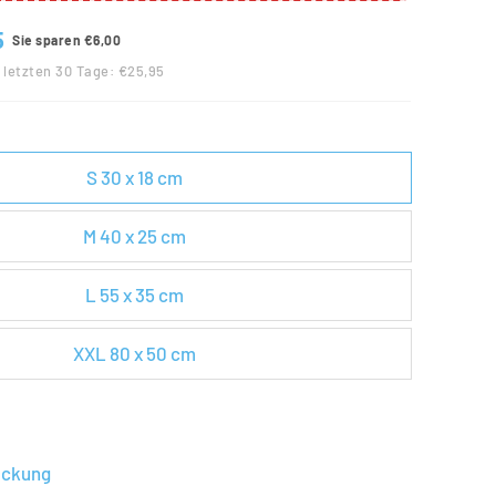
5
Sie sparen €6,00
r letzten 30 Tage: €25,95
S 30 x 18 cm
M 40 x 25 cm
L 55 x 35 cm
XXL 80 x 50 cm
ackung