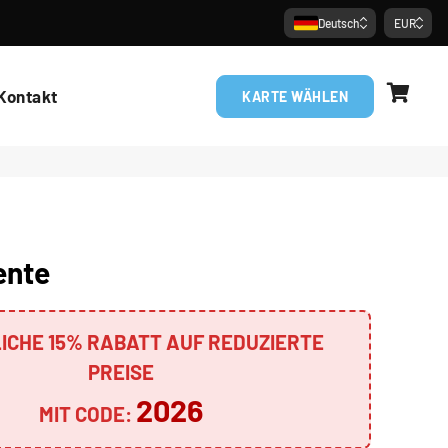
Deutsch
EUR
War
Kontakt
KARTE WÄHLEN
ente
ICHE 15% RABATT AUF REDUZIERTE
PREISE
2026
MIT CODE: