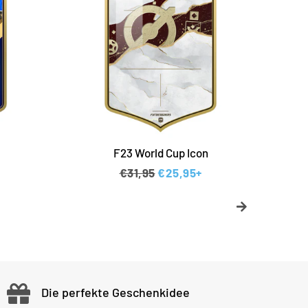
F23 World Cup Icon
eis
Normaler Preis
€31,95
Sonderpreis
€25,95+
Die perfekte Geschenkidee