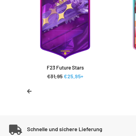
F23 Future Stars
s
Normaler Preis
€31,95
Sonderpreis
€25,95+
Schnelle und sichere Lieferung