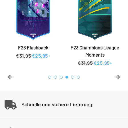
F23 Flashback
F23 Champions League
Moments
Normaler Preis
€31,95
Sonderpreis
€25,95+
Normaler Preis
€31,95
Sonderpreis
€25,95+
Schnelle und sichere Lieferung